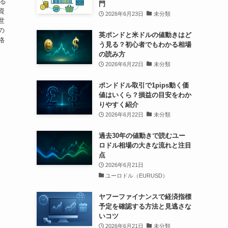
いる
門
資
2026年6月23日
未分類
世
の
英ポンドと米ドルの値動きはど
格
う見る？初心者でもわかる相場
の読み方
2026年6月22日
未分類
ポンドドル取引で1pips動く価
値はいくら？損益の目安をわか
りやすく紹介
2026年6月22日
未分類
過去30年の値動きで読むユー
ロドル相場の大きな流れと注目
点
2026年6月21日
ユーロドル（EURUSD）
ヤフーファイナンスで経済指標
予定を確認する方法と見逃さな
いコツ
2026年6月21日
未分類