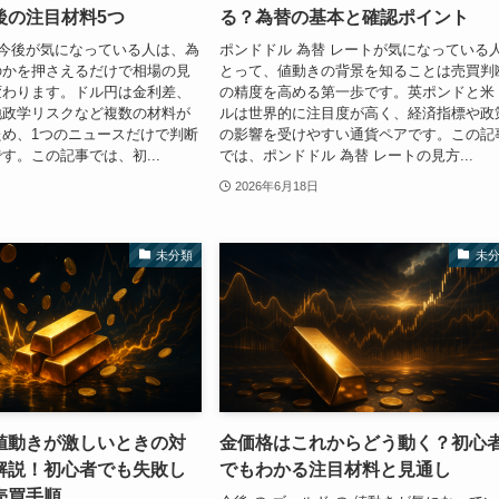
後の注目材料5つ
る？為替の基本と確認ポイント
 今後が気になっている人は、為
ポンドドル 為替 レートが気になっている
のかを押さえるだけで相場の見
とって、値動きの背景を知ることは売買判
変わります。ドル円は金利差、
の精度を高める第一歩です。英ポンドと米
地政学リスクなど複数の材料が
ルは世界的に注目度が高く、経済指標や政
め、1つのニュースだけで判断
の影響を受けやすい通貨ペアです。この記
す。この記事では、初...
では、ポンドドル 為替 レートの見方...
2026年6月18日
未分類
未
値動きが激しいときの対
金価格はこれからどう動く？初心
解説！初心者でも失敗し
でもわかる注目材料と見通し
売買手順