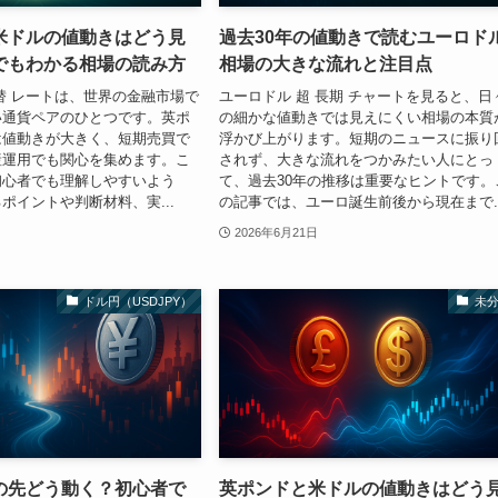
米ドルの値動きはどう見
過去30年の値動きで読むユーロド
でもわかる相場の読み方
相場の大きな流れと注目点
替 レートは、世界の金融市場で
ユーロドル 超 長期 チャートを見ると、日
い通貨ペアのひとつです。英ポ
の細かな値動きでは見えにくい相場の本質
は値動きが大きく、短期売買で
浮かび上がります。短期のニュースに振り
産運用でも関心を集めます。こ
されず、大きな流れをつかみたい人にとっ
初心者でも理解しやすいよう
て、過去30年の推移は重要なヒントです。
ポイントや判断材料、実...
の記事では、ユーロ誕生前後から現在まで..
2026年6月21日
ドル円（USDJPY）
未
の先どう動く？初心者で
英ポンドと米ドルの値動きはどう