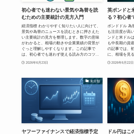
初心者でも迷わない景気や為替を読
英ポンドと
むための主要統計の見方入門
る？初心者
経済指標 わかりやすく知りたい人に向けて、
ポンドドル 為
景気や為替のニュースを読むときに押さえた
も注目度が高
い主要統計の見方を整理します。数字の意味
ンドと米ドル
がわかると、相場の動きや企業業績の背景が
も中長期の資
ぐっと理解しやすくなります。この記事で
の記事では、
は、初心者でも迷わず使える読み方のコツ...
に、相場を見る
2026年6月23日
2026年6月22日
未分類
ヤフーファイナンスで経済指標予定
ドル円はこ