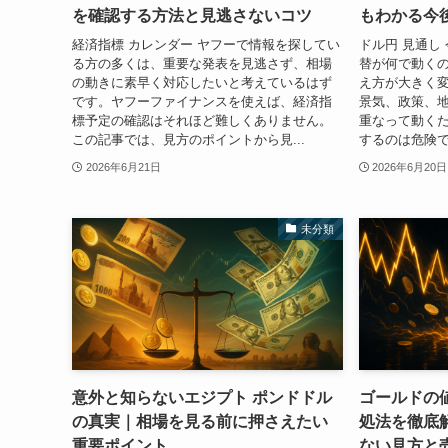
を確認する方法と見逃さないコツ
もわかる今
経済指標 カレンダー ヤフーで情報を探してい
ドル円 見通し
る方の多くは、重要な発表を見逃さず、相場
替が何で動く
の動きに素早く対応したいと考えているはず
え方が大きく
です。ヤフーファイナンスを使えば、経済指
景気、政策、
標予定の確認はそれほど難しくありません。
重なって動くた
この記事では、見方のポイントから見...
するのは危険で
2026年6月21日
2026年6月20日
未分類
意外と知らないエジプト ポンドドル
ゴールドの
の真実｜相場を見る前に押さえたい
処法を徹底
重要ポイント
ない見方と