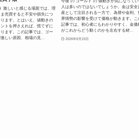
今後 の ゴールド の 値動きが気になって
人は多いのではないでしょうか。金は安全
き 激しいと感じる場面では、理
産として注目される一方で、為替や金利、
まま売買すると不安や損失につ
界情勢の影響を受けて価格が動きます。こ
なります。とはいえ、値動きの
記事では、初心者にもわかりやすく、金価
イントを押さえれば、慌てずに
がこれからどう動くのかを左右する材...
なります。この記事では、ゴー
激しい原因、相場の見...
2026年6月15日