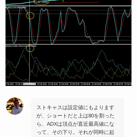
ストキャスは設定値にもよります
が、ショートだと上は80を割った
ら、ADXは頂点が直近最高値にな
って、その下り。それが同時に起