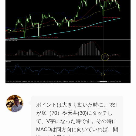
ポイントは大きく動いた時に、RSI
が底（70）や天井(30)にタッチし
て、V字になった時です。その時に
MACDは同方向に向いていれば、間