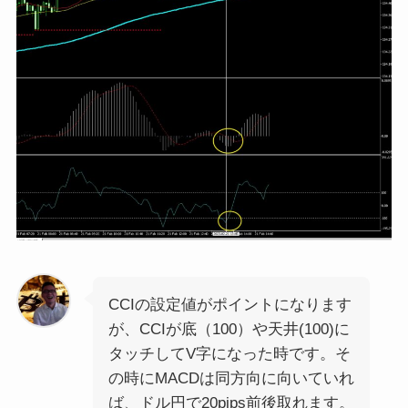
CCIの設定値がポイントになります
が、CCIが底（100）や天井(100)に
タッチしてV字になった時です。そ
の時にMACDは同方向に向いていれ
ば、ドル円で20pips前後取れます。