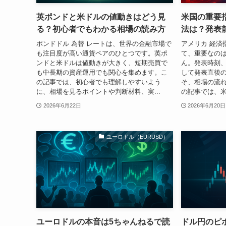
英ポンドと米ドルの値動きはどう見
米国の重要
る？初心者でもわかる相場の読み方
法は？発表
ポンドドル 為替 レートは、世界の金融市場で
アメリカ 経済
も注目度が高い通貨ペアのひとつです。英ポ
て、重要なの
ンドと米ドルは値動きが大きく、短期売買で
ん。発表時刻
も中長期の資産運用でも関心を集めます。こ
して発表直後
の記事では、初心者でも理解しやすいよう
そ、相場の流
に、相場を見るポイントや判断材料、実...
の記事では、米
2026年6月22日
2026年6月20日
ユーロドル（EURUSD）
ユーロドルの本音は5ちゃんねるで読
ドル円のピ