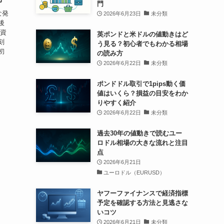
門
な発
2026年6月23日
未分類
後
号資
英ポンドと米ドルの値動きはど
刻
う見る？初心者でもわかる相場
初
の読み方
2026年6月22日
未分類
ポンドドル取引で1pips動く価
値はいくら？損益の目安をわか
りやすく紹介
2026年6月22日
未分類
過去30年の値動きで読むユー
ロドル相場の大きな流れと注目
点
2026年6月21日
ユーロドル（EURUSD）
ヤフーファイナンスで経済指標
予定を確認する方法と見逃さな
いコツ
2026年6月21日
未分類