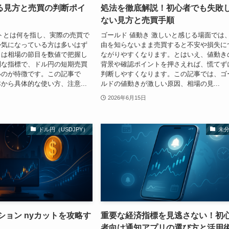
る見方と売買の判断ポイ
処法を徹底解説！初心者でも失敗
ない見方と売買手順
トとは何を指し、実際の売買で
ゴールド 値動き 激しいと感じる場面では
か気になっている方は多いはず
由を知らないまま売買すると不安や損失に
トは相場の節目を数値で把握し
ながりやすくなります。とはいえ、値動き
利な指標で、ドル円の短期売買
背景や確認ポイントを押さえれば、慌てず
いのが特徴です。この記事で
判断しやすくなります。この記事では、ゴ
から具体的な使い方、注意...
ルドの値動きが激しい原因、相場の見...
2026年6月15日
ドル円（USDJPY）
未
ション nyカットを攻略す
重要な経済指標を見逃さない！初
者向け通知アプリの選び方と活用