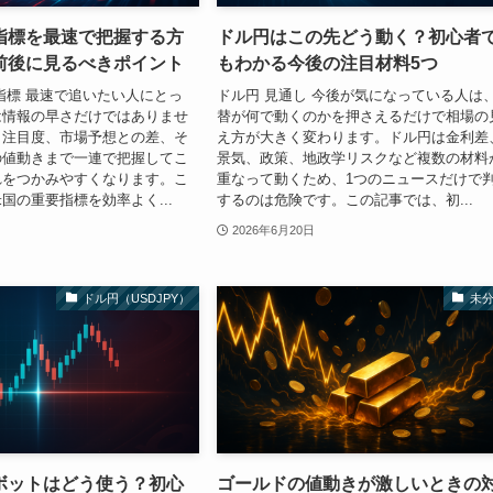
指標を最速で把握する方
ドル円はこの先どう動く？初心者
前後に見るべきポイント
もわかる今後の注目材料5つ
指標 最速で追いたい人にとっ
ドル円 見通し 今後が気になっている人は
は情報の早さだけではありませ
替が何で動くのかを押さえるだけで相場の
、注目度、市場予想との差、そ
え方が大きく変わります。ドル円は金利差
の値動きまで一連で把握してこ
景気、政策、地政学リスクなど複数の材料
れをつかみやすくなります。こ
重なって動くため、1つのニュースだけで
国の重要指標を効率よく...
するのは危険です。この記事では、初...
2026年6月20日
ドル円（USDJPY）
未
ボットはどう使う？初心
ゴールドの値動きが激しいときの