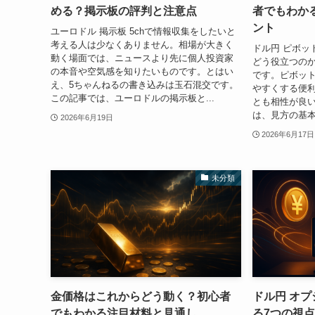
める？掲示板の評判と注意点
者でもわか
ント
ユーロドル 掲示板 5chで情報収集をしたいと
考える人は少なくありません。相場が大きく
ドル円 ピボッ
動く場面では、ニュースより先に個人投資家
どう役立つの
の本音や空気感を知りたいものです。とはい
です。ピボッ
え、5ちゃんねるの書き込みは玉石混交です。
やすくする便
この記事では、ユーロドルの掲示板と...
とも相性が良
は、見方の基本
2026年6月19日
2026年6月17日
未分類
金価格はこれからどう動く？初心者
ドル円 オプ
でもわかる注目材料と見通し
る7つの視点