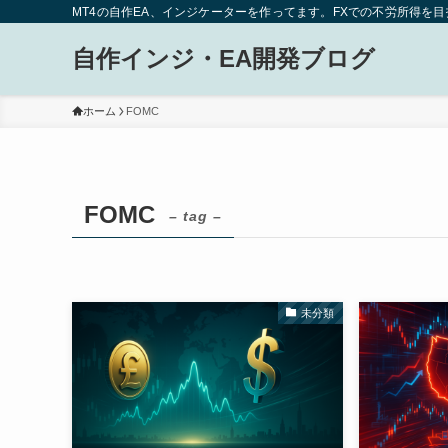
MT4の自作EA、インジケーターを作ってます。FXでの不労所得を
自作インジ・EA開発ブログ
ホーム
FOMC
FOMC
– tag –
未分類