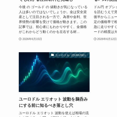
今後 の ゴールド の 値動きが気になっている
ドル円 オプシ
人は多いのではないでしょうか。金は安全資
を読むうえで
産として注目される一方で、為替や金利、世
後半からニュ
界情勢の影響を受けて価格が動きます。この
定の価格帯で
記事では、初心者にもわかりやすく、金価格
急に走りやす
がこれからどう動くのかを左右する材...
ードの精度は大
2026年6月15日
2026年6月12日
ユーロドル（EURUSD）
ユーロドル エリオット 波動を鵜呑み
にする前に知るべき落とし穴
ユーロドル エリオット 波動を使えば相場の流