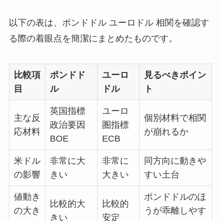
以下の表は、ポンドドル ユーロドル 相関を確認す
る際の着眼点を簡潔にまとめたものです。
比較項
ポンドド
ユーロ
見るべきポイン
目
ル
ドル
ト
英国指標
ユーロ
主な反
個別材料で相関
政治要因
圏指標
応材料
が崩れるか
BOE
ECB
米ドル
非常に大
非常に
同方向に動きや
の影響
きい
大きい
すい土台
値動き
ポンドドルのほ
比較的大
比較的
の大き
うが乖離しやす
きい
安定