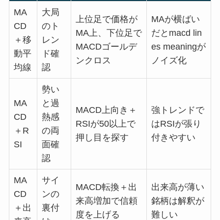
MA
大局
上位足で価格が
MAが横ばい
CD
のト
MA上、下位足で
だとmacd lin
＋移
レン
MACDゴールデ
es meaningが
動平
ド確
ンクロス
ノイズ化
均線
認
勢い
MA
と過
MACD上向き＋
強トレンドで
CD
熱感
RSIが50以上で
はRSIが張り
＋R
の両
押し目を探す
付きやすい
SI
面確
認
MA
サイ
MACD転換＋出
出来高が薄い
CD
ンの
来高増加で信頼
銘柄は解釈が
＋出
裏付
度を上げる
難しい