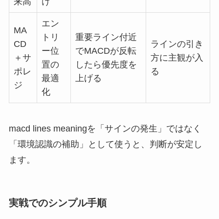
来高
け
エン
MA
トリ
重要ライン付近
CD
ラインの引き
ー位
でMACDが反転
＋サ
方に主観が入
置の
したら優先度を
ポレ
る
最適
上げる
ジ
化
macd lines meaningを「サインの発生」ではなく
「環境認識の補助」として使うと、判断が安定し
ます。
実戦でのシンプル手順