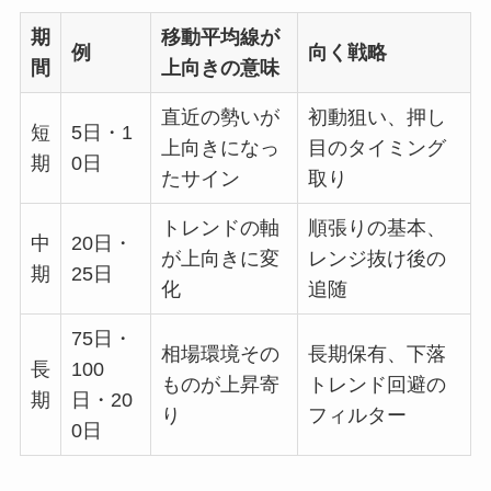
期
移動平均線が
例
向く戦略
間
上向きの意味
直近の勢いが
初動狙い、押し
短
5日・1
上向きになっ
目のタイミング
期
0日
たサイン
取り
トレンドの軸
順張りの基本、
中
20日・
が上向きに変
レンジ抜け後の
期
25日
化
追随
75日・
相場環境その
長期保有、下落
長
100
ものが上昇寄
トレンド回避の
期
日・20
り
フィルター
0日