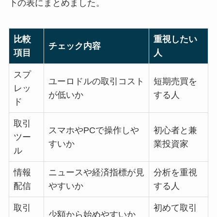
下の表にまとめました。
比較
重視したい
チェック内容
項目
人
スプ
ユーロドルの取引コスト
短期売買を
レッ
が低いか
する人
ド
取引
スマホやPCで操作しや
初心者と兼
ツー
すいか
業投資家
ル
情報
ニュースや経済指標が見
分析を重視
配信
やすいか
する人
取引
初めて取引
少額から始めやすいか